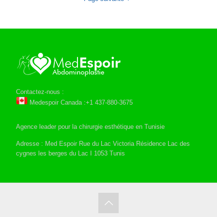
Contactez-nous :
Medespoir Canada :+1 437-880-3675
Agence leader pour la chirurgie esthétique en Tunisie
Adresse : Med Espoir Rue du Lac Victoria Résidence Lac des
cygnes les berges du Lac I 1053 Tunis