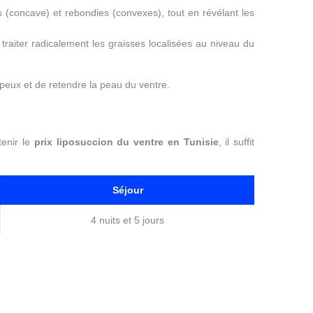
es (concave) et rebondies (convexes), tout en révélant les
e traiter radicalement les graisses localisées au niveau du
dipeux et de retendre la peau du ventre.
tenir le
prix liposuccion du ventre en Tunisie
, il suffit
Séjour
4 nuits et 5 jours