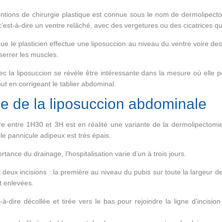
entions de chirurgie plastique est connue sous le nom de dermolipe
c’est-à-dire un ventre relâché, avec des vergetures ou des cicatrices qu
 que le plasticien effectue une liposuccion au niveau du ventre voire
serrer les muscles.
vec la liposuccion se révèle être intéressante dans la mesure où ell
ut en corrigeant le tablier abdominal.
e de la liposuccion abdominale
re entre 1H30 et 3H est en réalité une variante de la dermolipectomie 
le pannicule adipeux est très épais.
rtance du drainage, l’hospitalisation varie d’un à trois jours.
t deux incisions : la première au niveau du pubis sur toute la largeur 
t enlevées.
dire décollée et tirée vers le bas pour rejoindre la ligne d’incision