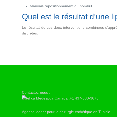
Mauvais repositionnement du nombril
Quel est le résultat d’une l
Le résultat de ces deux interventions combinées s’appré
discrètes.
Contactez-nous :
Medespoir Canada :+1 437-880-3675
Agence leader pour la chirurgie esthétique en Tunisie