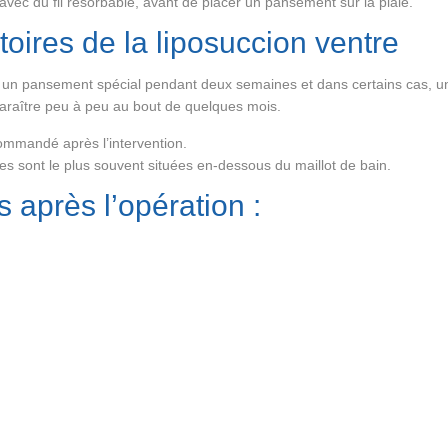
es avec du fil résorbable, avant de placer un pansement sur la plaie.
toires de la liposuccion ventre
rder un pansement spécial pendant deux semaines et dans certains cas,
araître peu à peu au bout de quelques mois.
commandé après l’intervention.
lles sont le plus souvent situées en-dessous du maillot de bain.
 après l’opération :