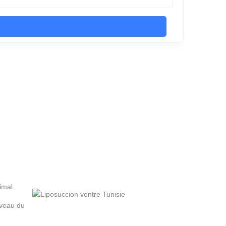
imal.
iveau du