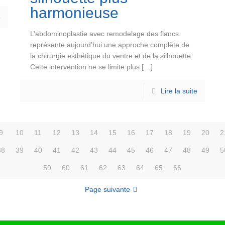
harmonieuse
e
L’abdominoplastie avec remodelage des flancs
représente aujourd’hui une approche complète de
la chirurgie esthétique du ventre et de la silhouette.
Cette intervention ne se limite plus
[…]
Lire la suite
9
10
11
12
13
14
15
16
17
18
19
20
2
38
39
40
41
42
43
44
45
46
47
48
49
5
59
60
61
62
63
64
65
66
Page suivante