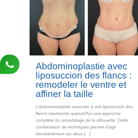
Abdominoplastie avec
liposuccion des flancs :
remodeler le ventre et
affiner la taille
L’abdominoplastie associée à une liposuccion des
flancs représente aujourd’hui une approche
complète du remodelage de la silhouette. Cette
combinaison de techniques permet d’agir
simultanément sur deux
[…]