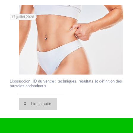
17 juillet 2026
Liposuccion HD du ventre : techniques, résultats et définition des
muscles abdominaux
Lire la suite