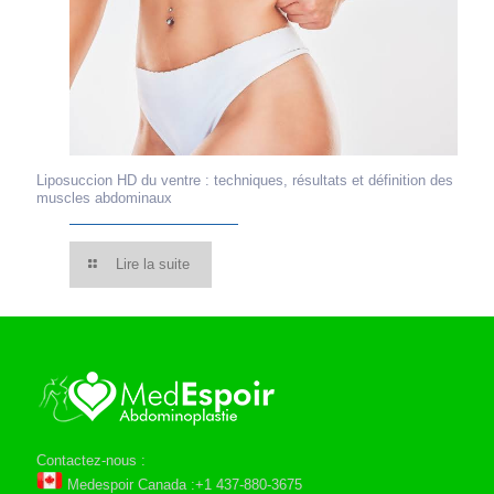
Liposuccion HD du ventre : techniques, résultats et définition des
muscles abdominaux
Lire la suite
Contactez-nous :
Medespoir Canada :+1 437-880-3675