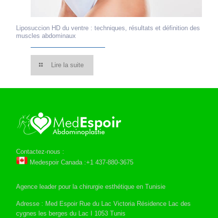
Liposuccion HD du ventre : techniques, résultats et définition des
muscles abdominaux
Lire la suite
Contactez-nous :
Medespoir Canada :+1 437-880-3675
Agence leader pour la chirurgie esthétique en Tunisie
Adresse : Med Espoir Rue du Lac Victoria Résidence Lac des
cygnes les berges du Lac I 1053 Tunis