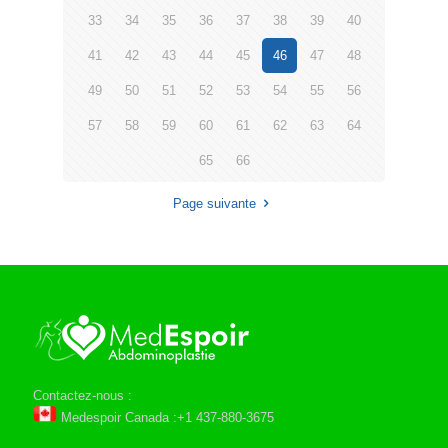
33
34
35
36
37
38
39
40
41
42
43
44
45
46
47
48
49
50
51
52
53
54
55
56
57
58
59
60
61
62
63
64
65
66
Page suivante
Contactez-nous :
Medespoir Canada :+1 437-880-3675