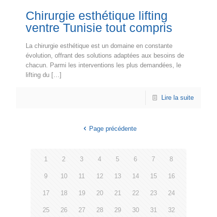
Chirurgie esthétique lifting
ventre Tunisie tout compris
La chirurgie esthétique est un domaine en constante
évolution, offrant des solutions adaptées aux besoins de
chacun. Parmi les interventions les plus demandées, le
lifting du
[…]
Lire la suite
Page précédente
1
2
3
4
5
6
7
8
9
10
11
12
13
14
15
16
17
18
19
20
21
22
23
24
25
26
27
28
29
30
31
32