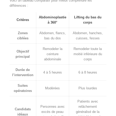
Voici un tableau comparatif pour mieux comprendre les
différences :
Abdominoplastie
Lifting du bas du
Critères
à 360°
corps
Zones
Abdomen, flancs,
Abdomen, hanches,
ciblées
bas du dos
cuisses, fesses
Remodeler la
Remodeler toute la
Objectif
ceinture
moitié inférieure du
principal
abdominale
corps
Durée de
4 à 5 heures
6 à 8 heures
l’intervention
Suites
Modérées
Plus lourdes
opératoires
Patients avec
Personnes avec
relâchement
Candidats
excès de peau
généralisé de la
idéaux