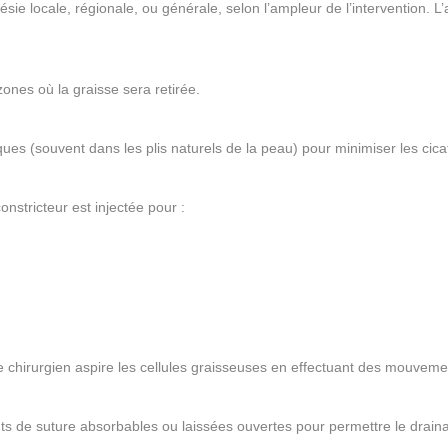
sie locale, régionale, ou générale, selon l’ampleur de l’intervention. L
zones où la graisse sera retirée.
ques (souvent dans les plis naturels de la peau) pour minimiser les cicat
nstricteur est injectée pour :
, le chirurgien aspire les cellules graisseuses en effectuant des mouveme
s de suture absorbables ou laissées ouvertes pour permettre le draina