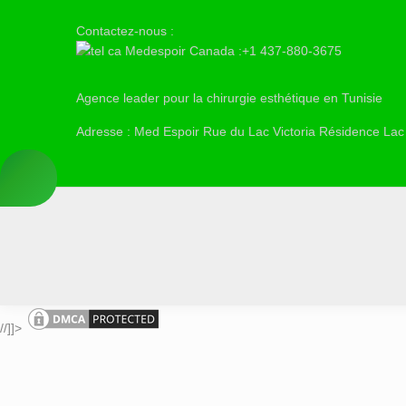
Contactez-nous :
Medespoir Canada :+1 437-880-3675
Agence leader pour la chirurgie esthétique en Tunisie
Adresse : Med Espoir Rue du Lac Victoria Résidence Lac
//]]>