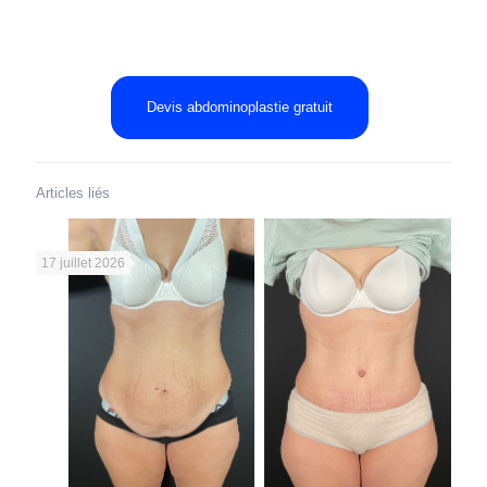
https://sante-magazine.xyz/combien-de-poids-pouvez-vous-
perdre-avec-la-liposuccion/
Devis abdominoplastie gratuit
Articles liés
17 juillet 2026