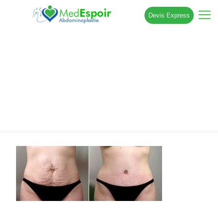
Devis Express
ombilicoplastie tunisie