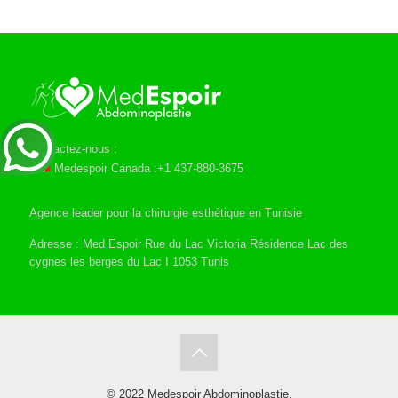
Contactez-nous :
Medespoir Canada :+1 437-880-3675
Agence leader pour la chirurgie esthétique en Tunisie
Adresse : Med Espoir Rue du Lac Victoria Résidence Lac des
cygnes les berges du Lac I 1053 Tunis
© 2022 Medespoir Abdominoplastie.