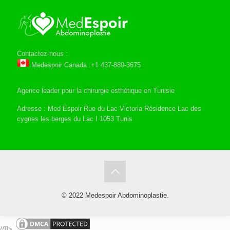
Contactez-nous :
Medespoir Canada :+1 437-880-3675
Agence leader pour la chirurgie esthétique en Tunisie
Adresse : Med Espoir Rue du Lac Victoria Résidence Lac des
cygnes les berges du Lac I 1053 Tunis
© 2022 Medespoir Abdominoplastie.
//]]>