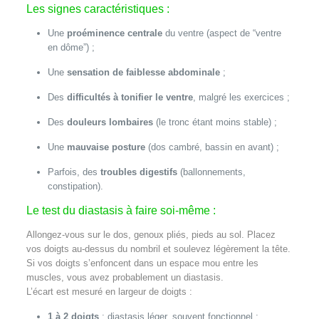
Les signes caractéristiques :
Une
proéminence centrale
du ventre (aspect de “ventre
en dôme”) ;
Une
sensation de faiblesse abdominale
;
Des
difficultés à tonifier le ventre
, malgré les exercices ;
Des
douleurs lombaires
(le tronc étant moins stable) ;
Une
mauvaise posture
(dos cambré, bassin en avant) ;
Parfois, des
troubles digestifs
(ballonnements,
constipation).
Le test du diastasis à faire soi-même :
Allongez-vous sur le dos, genoux pliés, pieds au sol. Placez
vos doigts au-dessus du nombril et soulevez légèrement la tête.
Si vos doigts s’enfoncent dans un espace mou entre les
muscles, vous avez probablement un diastasis.
L’écart est mesuré en largeur de doigts :
1 à 2 doigts
: diastasis léger, souvent fonctionnel ;