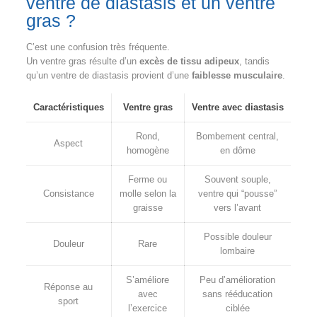
ventre de diastasis et un ventre
gras ?
C’est une confusion très fréquente.
Un ventre gras résulte d’un
excès de tissu adipeux
, tandis
qu’un ventre de diastasis provient d’une
faiblesse musculaire
.
Caractéristiques
Ventre gras
Ventre avec diastasis
Rond,
Bombement central,
Aspect
homogène
en dôme
Ferme ou
Souvent souple,
Consistance
molle selon la
ventre qui “pousse”
graisse
vers l’avant
Possible douleur
Douleur
Rare
lombaire
S’améliore
Peu d’amélioration
Réponse au
avec
sans rééducation
sport
l’exercice
ciblée