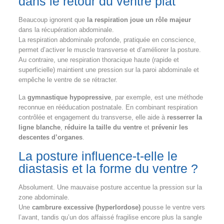
dans le retour du ventre plat
Beaucoup ignorent que
la respiration joue un rôle majeur
dans la récupération abdominale.
La respiration abdominale profonde, pratiquée en conscience,
permet d’activer le muscle transverse et d’améliorer la posture.
Au contraire, une respiration thoracique haute (rapide et
superficielle) maintient une pression sur la paroi abdominale et
empêche le ventre de se rétracter.
La
gymnastique hypopressive
, par exemple, est une méthode
reconnue en rééducation postnatale. En combinant respiration
contrôlée et engagement du transverse, elle aide à
resserrer la
ligne blanche
,
réduire la taille du ventre
et
prévenir les
descentes d’organes
.
La posture influence-t-elle le
diastasis et la forme du ventre ?
Absolument. Une mauvaise posture accentue la pression sur la
zone abdominale.
Une
cambrure excessive (hyperlordose)
pousse le ventre vers
l’avant, tandis qu’un dos affaissé fragilise encore plus la sangle