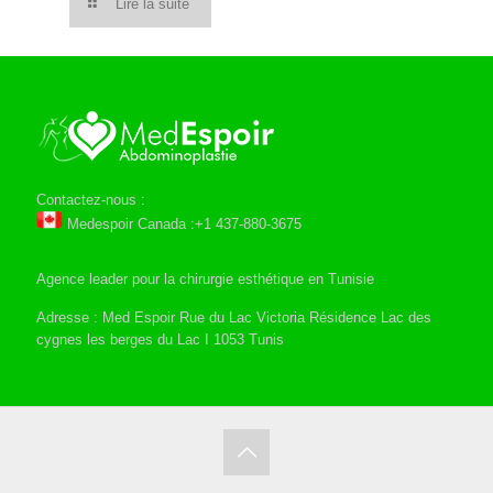
Lire la suite
Contactez-nous :
Medespoir Canada :+1 437-880-3675
Agence leader pour la chirurgie esthétique en Tunisie
Adresse : Med Espoir Rue du Lac Victoria Résidence Lac des
cygnes les berges du Lac I 1053 Tunis