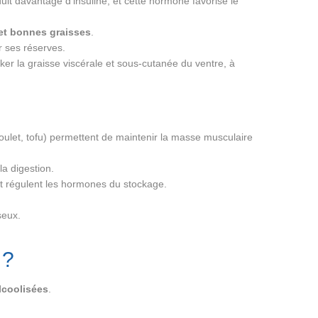
uit davantage d’insuline, et cette hormone favorise le
 et bonnes graisses
.
r ses réserves.
er la graisse viscérale et sous-cutanée du ventre, à
oulet, tofu) permettent de maintenir la masse musculaire
la digestion.
 et régulent les hormones du stockage.
seux.
 ?
lcoolisées
.