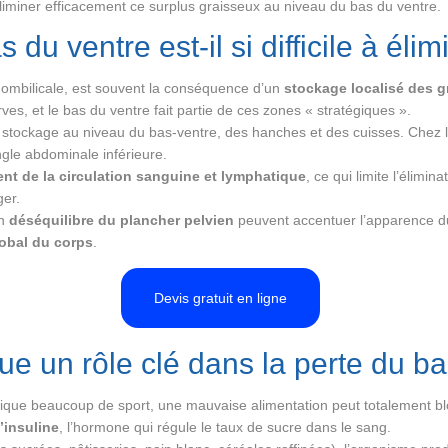
iner efficacement ce surplus graisseux au niveau du bas du ventre.
du ventre est-il si difficile à élim
-ombilicale, est souvent la conséquence d’un
stockage localisé des g
es, et le bas du ventre fait partie de ces zones « stratégiques ».
e stockage au niveau du bas-ventre, des hanches et des cuisses. Chez
gle abdominale inférieure.
ent de la circulation sanguine et lymphatique
, ce qui limite l’élim
ger.
un
déséquilibre du plancher pelvien
peuvent accentuer l’apparence d
obal du corps
.
Devis gratuit en ligne
oue un rôle clé dans la perte du b
ratique beaucoup de sport, une mauvaise alimentation peut totalement bl
l’insuline
, l’hormone qui régule le taux de sucre dans le sang.