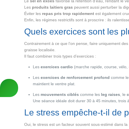
Le
sel en excès
favorise la rétention d’eau, rendant le ve
Les
produits laitiers gras
peuvent aussi perturber la dig
Éviter les
repas pris trop rapidement
est également cruci
Enfin, les régimes restrictifs sont à proscrire : ils rale
Quels exercices sont les pl
Contrairement à ce que l’on pense, faire uniquement de
graisse localisée.
Il faut combiner trois types d’exercices :
Les
exercices cardio
(marche rapide, course, vélo, 
Les
exercices de renforcement profond
comme l
maintient le ventre plat.
Les
mouvements ciblés
comme les
leg raises
, le
c
Une séance idéale doit durer 30 à 45 minutes, trois 
Le stress empêche-t-il de p
Oui, le stress est un facteur souvent sous-estimé dans l