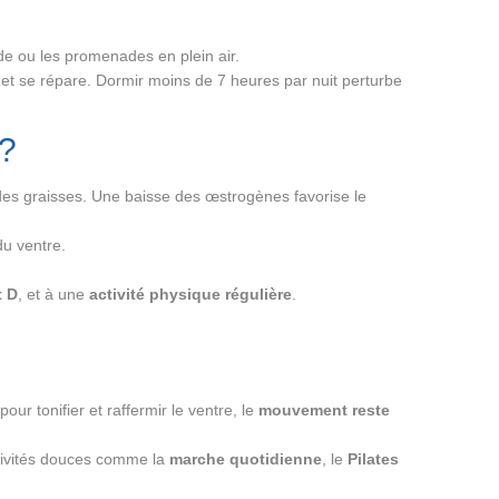
de ou les promenades en plein air.
 et se répare. Dormir moins de 7 heures par nuit perturbe
 ?
 des graisses. Une baisse des œstrogènes favorise le
u ventre.
t D
, et à une
activité physique régulière
.
ur tonifier et raffermir le ventre, le
mouvement reste
ctivités douces comme la
marche quotidienne
, le
Pilates