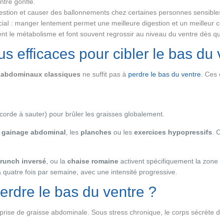
ntre gonflé.
estion et causer des ballonnements chez certaines personnes sensible
al : manger lentement permet une meilleure digestion et un meilleur co
ntissent le métabolisme et font souvent regrossir au niveau du ventre dè
us efficaces pour cibler le bas du 
s
abdominaux classiques
ne suffit pas à
perdre le bas du ventre
. Ces 
corde à sauter) pour brûler les graisses globalement.
e
gainage abdominal
, les
planches
ou les
exercices hypopressifs
. 
runch inversé
, ou la
chaise romaine
activent spécifiquement la zone 
à quatre fois par semaine, avec une intensité progressive.
erdre le bas du ventre ?
a prise de graisse abdominale. Sous stress chronique, le corps sécrète 