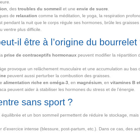
ieure.
ion
, des
troubles du sommeil
et une
envie de sucre
.
niques de
relaxation
comme la méditation, le yoga, la respiration profon
t pendant la nuit que le corps régule ses hormones, brûle les graisses
 ventre plus difficile.
t-il être à l’origine du bourrelet
la
prise de contraceptifs hormonaux
peuvent modifier la répartition
âge provoque un relâchement musculaire et une accumulation au bas d
ine
peuvent aussi perturber la combustion des graisses.
ne
alimentation riche en oméga-3
, en
magnésium
, en
vitamines B e
peuvent aider à stabiliser les hormones du stress et de l’énergie.
entre sans sport ?
équilibrée et un bon sommeil permettent de réduire le stockage, mais po
 d’exercice intense (blessure, post-partum, etc.). Dans ce cas, des a