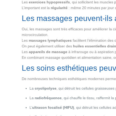
Les
exercices hypopressifs
, qui sollicitent les muscles
L’important est la
régularité
: même 20 minutes par jour 
Les massages peuvent-ils a
Oui, les massages sont très efficaces pour améliorer la c
microcirculation.
Les
massages lymphatiques
facilitent l’élimination de
On peut également utiliser des
huiles essentielles drai
Les
appareils de massage
à infrarouge ou à aspiration p
En combinant massage quotidien et alimentation saine, on 
Les soins esthétiques peuve
De nombreuses techniques esthétiques modernes permette
La
cryolipolyse
, qui détruit les cellules graisseuse
La
radiofréquence
, qui chauffe le tissu, raffermit l
L’
ultrason focalisé (HIFU)
, qui détruit les cellules