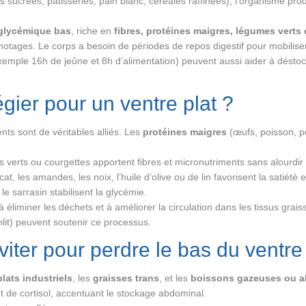
 sucrées, pâtisseries, pain blanc, céréales raffinées), l’organisme prod
 glycémique bas
, riche en
fibres, protéines maigres, légumes verts
gnotages. Le corps a besoin de périodes de repos digestif pour mobilise
emple 16h de jeûne et 8h d’alimentation) peuvent aussi aider à déstock
légier pour un ventre plat ?
nts sont de véritables alliés. Les
protéines maigres
(œufs, poisson, p
 verts ou courgettes apportent fibres et micronutriments sans alourdir 
, les amandes, les noix, l’huile d’olive ou de lin favorisent la satiété
e sarrasin stabilisent la glycémie.
éliminer les déchets et à améliorer la circulation dans les tissus grais
enlit) peuvent soutenir ce processus.
viter pour perdre le bas du ventre
plats industriels
, les
graisses trans
, et les
boissons gazeuses ou a
t de cortisol, accentuant le stockage abdominal.