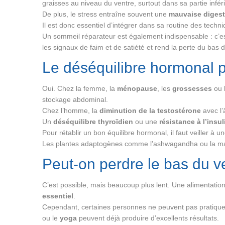
graisses au niveau du ventre, surtout dans sa partie infér
De plus, le stress entraîne souvent une
mauvaise digest
Il est donc essentiel d’intégrer dans sa routine des tech
Un sommeil réparateur est également indispensable : c’es
les signaux de faim et de satiété et rend la perte du bas du
Le déséquilibre hormonal peu
Oui. Chez la femme, la
ménopause
, les
grossesses
ou 
stockage abdominal.
Chez l’homme, la
diminution de la testostérone
avec l’
Un
déséquilibre thyroïdien
ou une
résistance à l’insul
Pour rétablir un bon équilibre hormonal, il faut veiller à u
Les plantes adaptogènes comme l’ashwagandha ou la maca 
Peut-on perdre le bas du v
C’est possible, mais beaucoup plus lent. Une alimentation 
essentiel
.
Cependant, certaines personnes ne peuvent pas pratiquer
ou le
yoga
peuvent déjà produire d’excellents résultats.