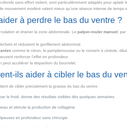
 profonds sans effort violent, sont particulièrement adaptés pour aplatir 
de mouvement modéré valent mieux qu’une séance intense de temps 
ider à perdre le bas du ventre ?
irculation et drainer la zone abdominale. Le
palper-rouler manuel
, par
s déchets et réduisent le gonflement abdominal.
nantes
comme le citron, le pamplemousse ou le romarin à cinéole, dilu
euvent renforcer l’effet en profondeur.
peut accélérer la disparition du bourrelet.
nt-ils aider à cibler le bas du ven
nt de cibler précisément la graisse du bas du ventre :
s par le froid, donne des résultats visibles dès quelques semaines.
a peau et stimule la production de collagène.
 adipeuses en profondeur sans chirurgie.