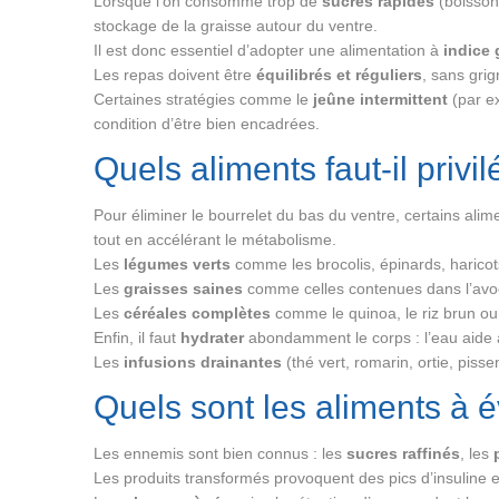
Lorsque l’on consomme trop de
sucres rapides
(boissons
stockage de la graisse autour du ventre.
Il est donc essentiel d’adopter une alimentation à
indice
Les repas doivent être
équilibrés et réguliers
, sans gri
Certaines stratégies comme le
jeûne intermittent
(par ex
condition d’être bien encadrées.
Quels aliments faut-il privi
Pour éliminer le bourrelet du bas du ventre, certains alime
tout en accélérant le métabolisme.
Les
légumes verts
comme les brocolis, épinards, haricots
Les
graisses saines
comme celles contenues dans l’avocat
Les
céréales complètes
comme le quinoa, le riz brun ou l
Enfin, il faut
hydrater
abondamment le corps : l’eau aide à 
Les
infusions drainantes
(thé vert, romarin, ortie, piss
Quels sont les aliments à é
Les ennemis sont bien connus : les
sucres raffinés
, les
Les produits transformés provoquent des pics d’insuline e