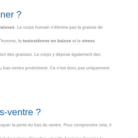
iner ?
raisses
. Le corps humain n’élimine pas la graisse de
 l’homme, la
testostérone en baisse
et le
stress
ination des graisses. Le corps y dépose également des
u bas-ventre proéminent. Ce n’est donc pas uniquement
as-ventre ?
oquer la perte du bas du ventre. Pour comprendre cela, il