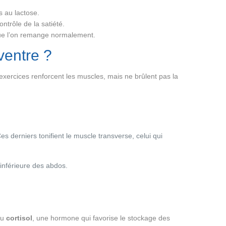
s au lactose.
ntrôle de la satiété.
s que l’on remange normalement.
ventre ?
exercices renforcent les muscles, mais ne brûlent pas la
Ces derniers tonifient le muscle transverse, celui qui
inférieure des abdos.
du
cortisol
, une hormone qui favorise le stockage des