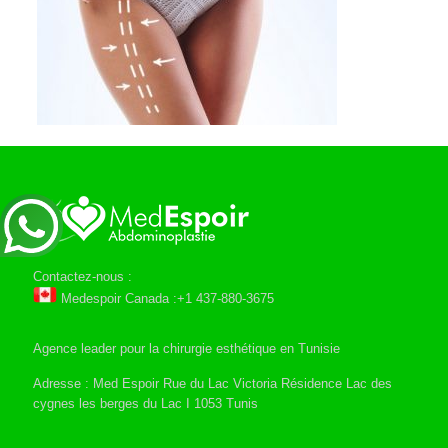
Contactez-nous :
Medespoir Canada :+1 437-880-3675
Agence leader pour la chirurgie esthétique en Tunisie
Adresse : Med Espoir Rue du Lac Victoria Résidence Lac des
cygnes les berges du Lac I 1053 Tunis